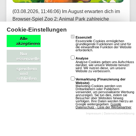
(03.08.2026, 11:46:06) Im August erwarten dich im
Browser-Spiel Zoo 2: Animal Park zahlreiche
Belohnungen. Bei jedem Login gibt es tolle Preise
Cookie-Einstellungen
wie den Serval, die Brillenschlange und Legendäre
Essenziell
Alle
Essenzielle Cookies ermöglichen
Truhen. Schaue täglich in den Kalender, um die
akzeptieren
grundlegende Funktionen und sind für
die einwandfreie Funktion der Website
Geheimnisse zu entdecken.
erforderlich.
Nur
essenzielle
Analyse
Analyse-Cookies geben uns Aufschluss
Artikel lesen
darüber, wie unsere Website benutzt
wird. Wir nutzen diese, um unsere
speichern
Website zu verbessern.
und
schließen
Vermarktung (Finanzierung der
Website)
Marketing-Cookies werden von
Drittanbietern oder Publishern
verwendet, um personalisierte Werbung
Die Stämme: Burgangriff: Neue Event-
anzuzeigen. Sie tun dies, indem sie
Besucher über Websites hinweg
verfolgen. Ihre Daten werden hierzu an
Chance
Google weitergegeben.
Google
Datenschutz - Liste der Werbepartner
Impressum
|
Datenschutzerklärung