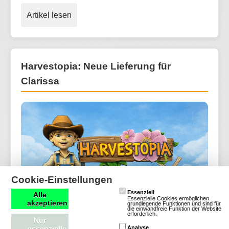
Artikel lesen
Harvestopia: Neue Lieferung für
Clarissa
Cookie-Einstellungen
Essenziell
Alle
Essenzielle Cookies ermöglichen
akzeptieren
grundlegende Funktionen und sind für
die einwandfreie Funktion der Website
erforderlich.
Nur
essenzielle
Analyse