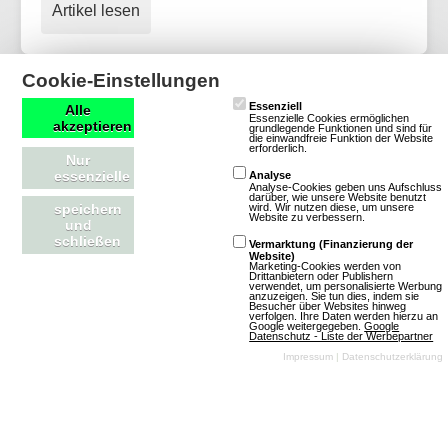
Artikel lesen
Cookie-Einstellungen
OGame: Update für neue Version und
Essenziell
Alle
Essenzielle Cookies ermöglichen
akzeptieren
grundlegende Funktionen und sind für
weitere Welten aktualisiert
die einwandfreie Funktion der Website
erforderlich.
Nur
essenzielle
Analyse
Analyse-Cookies geben uns Aufschluss
darüber, wie unsere Website benutzt
wird. Wir nutzen diese, um unsere
speichern
Website zu verbessern.
und
schließen
Vermarktung (Finanzierung der
Website)
Marketing-Cookies werden von
Drittanbietern oder Publishern
verwendet, um personalisierte Werbung
anzuzeigen. Sie tun dies, indem sie
Besucher über Websites hinweg
verfolgen. Ihre Daten werden hierzu an
Google weitergegeben.
Google
Datenschutz - Liste der Werbepartner
Impressum
|
Datenschutzerklärung
(06.08.2026, 15:25:56) Wir haben spannende