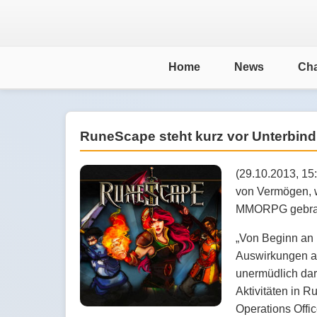
Home
News
Cha
RuneScape steht kurz vor Unterbin
(29.10.2013, 15:
von Vermögen, w
MMORPG gebrac
„Von Beginn an 
Auswirkungen au
unermüdlich da
Aktivitäten in 
Operations Offi