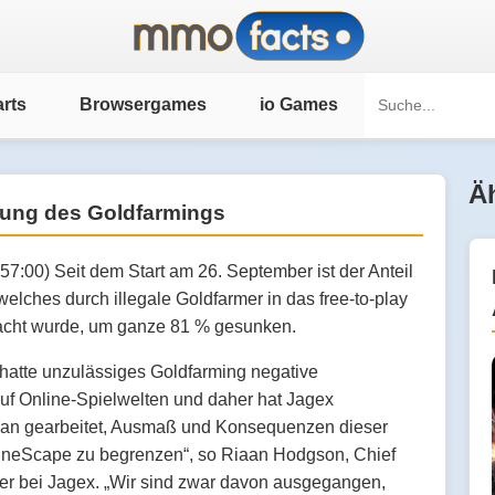
rts
Browsergames
io Games
Äh
dung des Goldfarmings
57:00) Seit dem Start am 26. September ist der Anteil
elches durch illegale Goldfarmer in das free-to-play
ht wurde, um ganze 81 % gesunken.
hatte unzulässiges Goldfarming negative
f Online-Spielwelten und daher hat Jagex
ran gearbeitet, Ausmaß und Konsequenzen dieser
RuneScape zu begrenzen“, so Riaan Hodgson, Chief
cer bei Jagex. „Wir sind zwar davon ausgegangen,