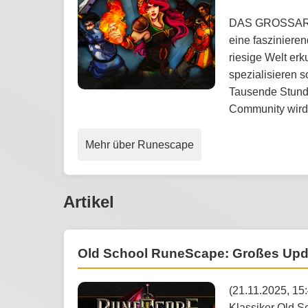
DAS GROSSART
eine faszinieren
riesige Welt er
spezialisieren 
Tausende Stunde
Community wird e
Mehr über Runescape
Artikel
Old School RuneScape: Großes Updat
(21.11.2025, 15
Klassiker Old 