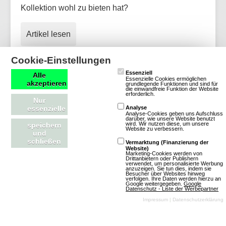
Kollektion wohl zu bieten hat?
Artikel lesen
Cookie-Einstellungen
Essenziell
Alle
Essenzielle Cookies ermöglichen
OGame: Update für neue Version und
akzeptieren
grundlegende Funktionen und sind für
die einwandfreie Funktion der Website
erforderlich.
weitere Welten aktualisiert
Nur
essenzielle
Analyse
Analyse-Cookies geben uns Aufschluss
darüber, wie unsere Website benutzt
wird. Wir nutzen diese, um unsere
speichern
Website zu verbessern.
und
schließen
Vermarktung (Finanzierung der
Website)
Marketing-Cookies werden von
Drittanbietern oder Publishern
verwendet, um personalisierte Werbung
anzuzeigen. Sie tun dies, indem sie
Besucher über Websites hinweg
verfolgen. Ihre Daten werden hierzu an
Google weitergegeben.
Google
Datenschutz - Liste der Werbepartner
Impressum
|
Datenschutzerklärung