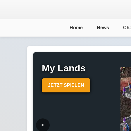
Home
News
Cha
My Lands
JETZT SPIELEN
<