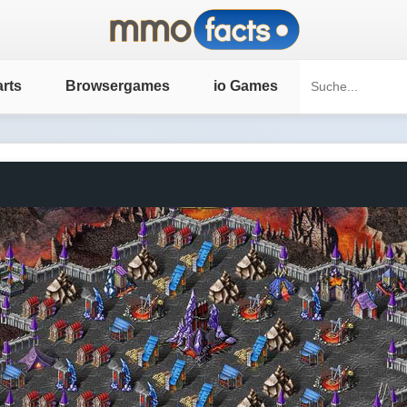
rts
Browsergames
io Games