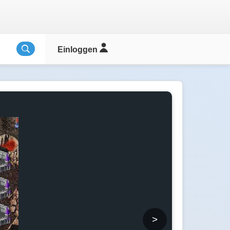
Einloggen
>