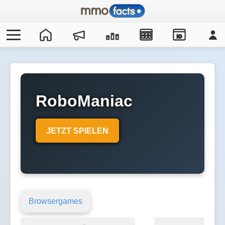
IO
RoboManiac
JETZT SPIELEN
Browsergames