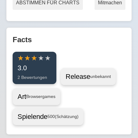
ABSTIMMEN FÜR CHARTS
Mitmachen
Facts
3.0
Release
unbekannt
2 Bewertungen
Art
Browsergames
Spielende
500
(Schätzung)