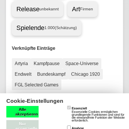
Release
Art
unbekannt
Firmen
Spielende
1.000
(Schätzung)
Verknüpfte Einträge
Artyria
Kampfpause
Space-Universe
Endwelt
Bundeskampf
Chicago 1920
FGL Selected Games
Cookie-Einstellungen
Essenziell
Alle
Essenzielle Cookies ermöglichen
akzeptieren
grundlegende Funktionen und sind für
die einwandfreie Funktion der Website
erforderlich.
Nur
essenzielle
Analyse