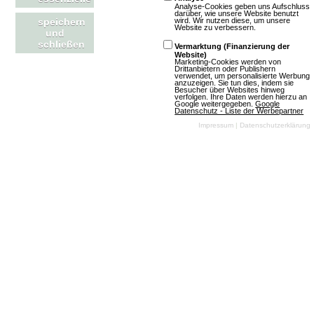
Analyse-Cookies geben uns Aufschluss
darüber, wie unsere Website benutzt
wird. Wir nutzen diese, um unsere
speichern
Website zu verbessern.
und
mmofacts.com
Mitmachen
schließen
Vermarktung (Finanzierung der
Website)
Marketing-Cookies werden von
Werbung buchen
Datenbankeintrag erstellen
Drittanbietern oder Publishern
verwendet, um personalisierte Werbung
anzuzeigen. Sie tun dies, indem sie
Archiv der deutschen
News einsenden
Besucher über Websites hinweg
verfolgen. Ihre Daten werden hierzu an
Browsergames-Szene
Google weitergegeben.
Google
Datenschutz - Liste der Werbepartner
MMO Of The Year Award
Impressum
|
Datenschutzerklärung
Die besten Massively-
Multiplayer Online- und
Browser-Games
Newsletter
Name
Email