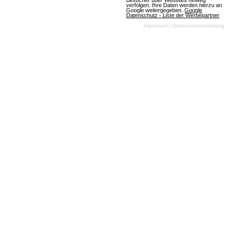
Besucher über Websites hinweg
Die besten Massively-
verfolgen. Ihre Daten werden hierzu an
Google weitergegeben.
Google
Multiplayer Online- und
Datenschutz - Liste der Werbepartner
Impressum
|
Datenschutzerklärung
Browser-Games
Newsletter
Name
Email
Kontakt
RSS Feeds
Impressum
Neue Spiele in der
Kontakt aufnehmen
Datenbank
Magazin