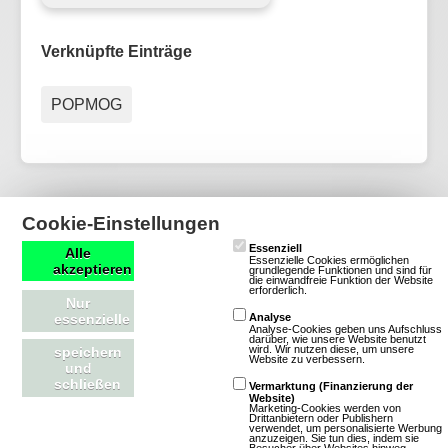
Verknüpfte Einträge
POPMOG
Cookie-Einstellungen
Essenziell
Alle
Essenzielle Cookies ermöglichen
akzeptieren
grundlegende Funktionen und sind für
die einwandfreie Funktion der Website
erforderlich.
Nur
mmofacts.com
Mitmachen
essenzielle
Analyse
Analyse-Cookies geben uns Aufschluss
darüber, wie unsere Website benutzt
wird. Wir nutzen diese, um unsere
speichern
Werbung buchen
Datenbankeintrag erstellen
Website zu verbessern.
und
Archiv der deutschen
News einsenden
schließen
Vermarktung (Finanzierung der
Website)
Browsergames-Szene
Marketing-Cookies werden von
Drittanbietern oder Publishern
MMO Of The Year Award
verwendet, um personalisierte Werbung
anzuzeigen. Sie tun dies, indem sie