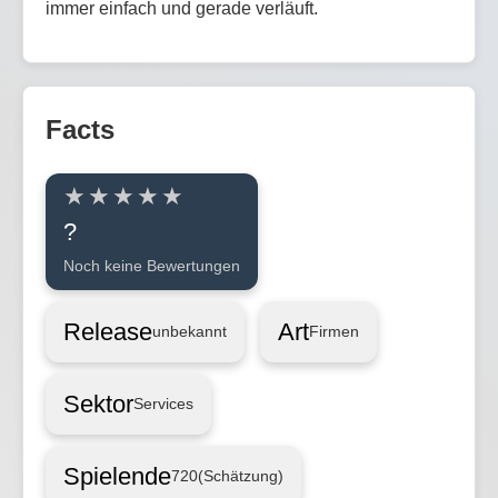
immer einfach und gerade verläuft.
Facts
?
Noch keine Bewertungen
Release
Art
unbekannt
Firmen
Sektor
Services
Spielende
720
(Schätzung)