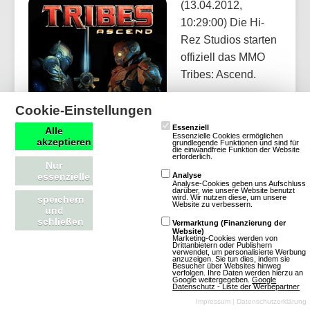
(13.04.2012,
10:29:00) Die Hi-
Rez Studios starten
offiziell das MMO
Tribes: Ascend.
Cookie-Einstellungen
Artikel lesen
Essenziell
Alle
Essenzielle Cookies ermöglichen
akzeptieren
grundlegende Funktionen und sind für
die einwandfreie Funktion der Website
erforderlich.
Nur
essenzielle
Analyse
Analyse-Cookies geben uns Aufschluss
darüber, wie unsere Website benutzt
Download-MMOs
wird. Wir nutzen diese, um unsere
speichern
Website zu verbessern.
und
schließen
Vermarktung (Finanzierung der
Website)
Download-MMOs (Client-Games) setzen auf eine lokale
Marketing-Cookies werden von
Drittanbietern oder Publishern
verwendet, um personalisierte Werbung
Installation, um High-End-Grafik und komplexe
anzuzeigen. Sie tun dies, indem sie
Besucher über Websites hinweg
Spielwelten flüssig darzustellen. Im Vergleich zu
verfolgen. Ihre Daten werden hierzu an
Google weitergegeben.
Google
Datenschutz - Liste der Werbepartner
Browsergames bieten sie tiefergehendes Gameplay,
Impressum
|
Datenschutzerklärung
stabilere Performance und massenhafte