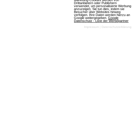
Drittanbietern oder Publishern
Browsergames-Szene
verwendet, um personalisierte Werbung
anzuzeigen. Sie tun dies, indem sie
MMO Of The Year Award
Besucher über Websites hinweg
verfolgen. Ihre Daten werden hierzu an
Google weitergegeben.
Google
Die besten Massively-
Datenschutz - Liste der Werbepartner
Multiplayer Online- und
Impressum
|
Datenschutzerklärung
Browser-Games
Newsletter
Name
Email
Kontakt
RSS Feeds
Impressum
Neue Spiele in der
Kontakt aufnehmen
Datenbank