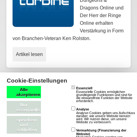
Dungeons &
Dragons Online und
Der Herr der Ringe
Online erhalten
Verstärkung in Form
von Branchen-Veteran Ken Rolston.
Artikel lesen
Cookie-Einstellungen
Essenziell
Alle
Essenzielle Cookies ermöglichen
akzeptieren
grundlegende Funktionen und sind für
die einwandfreie Funktion der Website
erforderlich.
Nur
essenzielle
Analyse
mmofacts.com
Mitmachen
Analyse-Cookies geben uns Aufschluss
darüber, wie unsere Website benutzt
wird. Wir nutzen diese, um unsere
speichern
Website zu verbessern.
und
Werbung buchen
Datenbankeintrag erstellen
schließen
Vermarktung (Finanzierung der
Archiv der deutschen
News einsenden
Website)
Marketing-Cookies werden von