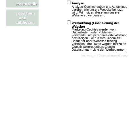
essenzielle
Analyse
Multiplayer Online- und
Analyse-Cookies geben uns Aufschluss
darüber, wie unsere Website benutzt
wird. Wir nutzen diese, um unsere
speichern
Browser-Games
Newsletter
Website zu verbessern.
und
schließen
Vermarktung (Finanzierung der
Website)
Name
Marketing-Cookies werden von
Drittanbietern oder Publishern
verwendet, um personalisierte Werbung
anzuzeigen. Sie tun dies, indem sie
Besucher über Websites hinweg
verfolgen. Ihre Daten werden hierzu an
Email
Google weitergegeben.
Google
Datenschutz - Liste der Werbepartner
Impressum
|
Datenschutzerklärung
Kontakt
RSS Feeds
Impressum
Neue Spiele in der
Kontakt aufnehmen
Datenbank
Magazin