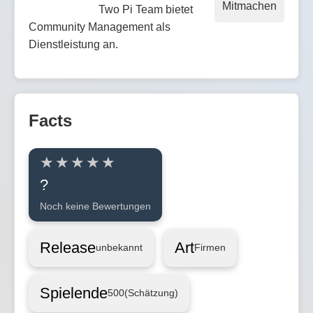
Mitmachen
Two Pi Team bietet
Community Management als
Dienstleistung an.
Facts
?
Noch keine Bewertungen
Release
Art
unbekannt
Firmen
Spielende
500
(Schätzung)