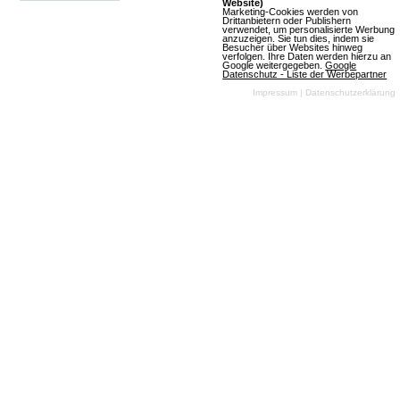
Website)
Marketing-Cookies werden von
Drittanbietern oder Publishern
verwendet, um personalisierte Werbung
anzuzeigen. Sie tun dies, indem sie
Besucher über Websites hinweg
verfolgen. Ihre Daten werden hierzu an
Google weitergegeben.
Google
EVE Online
Datenschutz - Liste der Werbepartner
Impressum
|
Datenschutzerklärung
6 Bewertungen
Download-MMOs
Strategie
SciFi
Mehr über EVE Online