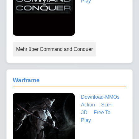
Play
Mehr über Command and Conquer
Warframe
Download-MMOs
Action
SciFi
3D
Free To
Play