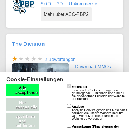
SciFi
2D
Unkommerziell
Mehr über ASC-PBP2
The Division
2 Bewertungen
Download-MMOs
Action
SciFi
Cookie-Einstellungen
3D
Essenziell
Alle
Essenzielle Cookies ermöglichen
akzeptieren
grundlegende Funktionen und sind für
die einwandfreie Funktion der Website
erforderlich.
Nur
essenzielle
Analyse
Analyse-Cookies geben uns Aufschluss
darüber, wie unsere Website benutzt
wird. Wir nutzen diese, um unsere
speichern
Website zu verbessern.
und
Mehr über The Division
schließen
Vermarktung (Finanzierung der