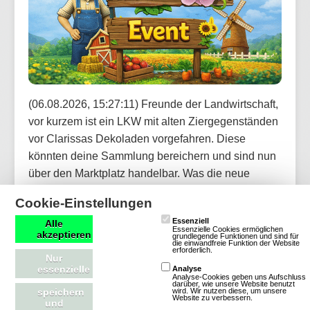
(06.08.2026, 15:27:11) Freunde der Landwirtschaft,
vor kurzem ist ein LKW mit alten Ziergegenständen
vor Clarissas Dekoladen vorgefahren. Diese
könnten deine Sammlung bereichern und sind nun
über den Marktplatz handelbar. Was die neue
Kollektion wohl zu bieten hat?
Cookie-Einstellungen
Essenziell
Alle
Artikel lesen
Essenzielle Cookies ermöglichen
akzeptieren
grundlegende Funktionen und sind für
die einwandfreie Funktion der Website
erforderlich.
Nur
essenzielle
Analyse
Analyse-Cookies geben uns Aufschluss
darüber, wie unsere Website benutzt
wird. Wir nutzen diese, um unsere
speichern
OGame: Update für neue Version und
Website zu verbessern.
und