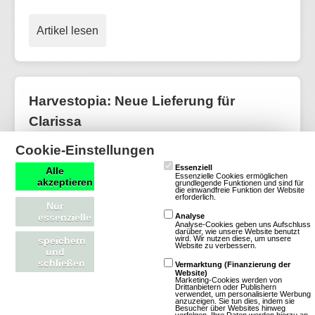
Artikel lesen
Harvestopia: Neue Lieferung für
Clarissa
Cookie-Einstellungen
Essenziell
Alle
Essenzielle Cookies ermöglichen
akzeptieren
grundlegende Funktionen und sind für
die einwandfreie Funktion der Website
erforderlich.
Nur
essenzielle
Analyse
Analyse-Cookies geben uns Aufschluss
darüber, wie unsere Website benutzt
wird. Wir nutzen diese, um unsere
speichern
Website zu verbessern.
und
schließen
Vermarktung (Finanzierung der
Website)
Marketing-Cookies werden von
Drittanbietern oder Publishern
verwendet, um personalisierte Werbung
anzuzeigen. Sie tun dies, indem sie
Besucher über Websites hinweg