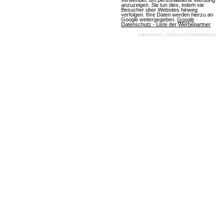
anzuzeigen. Sie tun dies, indem sie
Besucher über Websites hinweg
Artikel lesen
verfolgen. Ihre Daten werden hierzu an
Google weitergegeben.
Google
Datenschutz - Liste der Werbepartner
Impressum
|
Datenschutzerklärung
OGame: Update für neue Version und
weitere Welten aktualisiert