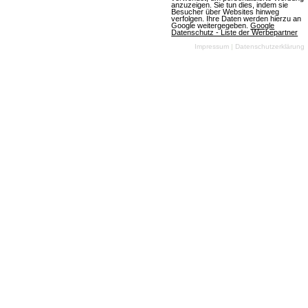
anzuzeigen. Sie tun dies, indem sie
Besucher über Websites hinweg
verfolgen. Ihre Daten werden hierzu an
Artikel lesen
Google weitergegeben.
Google
Datenschutz - Liste der Werbepartner
Impressum
|
Datenschutzerklärung
Zoo 2: Animal Park: Tolle Belohnungen
im August