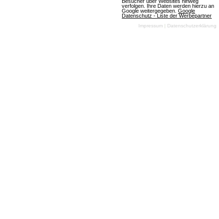
Besucher über Websites hinweg
verfolgen. Ihre Daten werden hierzu an
Google weitergegeben.
Google
Datenschutz - Liste der Werbepartner
Impressum
|
Datenschutzerklärung
(06.08.2026, 15:25:56) Wir haben spannende
Neuerungen für dich vorbereitet! Entdecke, was die
Version 13.0.0 alles bietet und wie sie dein
Spielvergnügen steigern kann. Lass dich
überraschen!
Artikel lesen