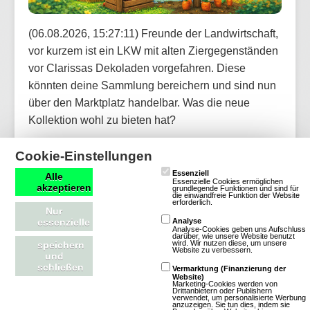
(06.08.2026, 15:27:11) Freunde der Landwirtschaft,
vor kurzem ist ein LKW mit alten Ziergegenständen
vor Clarissas Dekoladen vorgefahren. Diese
könnten deine Sammlung bereichern und sind nun
über den Marktplatz handelbar. Was die neue
Kollektion wohl zu bieten hat?
Cookie-Einstellungen
Artikel lesen
Essenziell
Alle
Essenzielle Cookies ermöglichen
akzeptieren
grundlegende Funktionen und sind für
die einwandfreie Funktion der Website
erforderlich.
Nur
essenzielle
Analyse
OGame: Update für neue Version und
Analyse-Cookies geben uns Aufschluss
darüber, wie unsere Website benutzt
weitere Welten aktualisiert
wird. Wir nutzen diese, um unsere
speichern
Website zu verbessern.
und
schließen
Vermarktung (Finanzierung der
Website)
Marketing-Cookies werden von
Drittanbietern oder Publishern
verwendet, um personalisierte Werbung
anzuzeigen. Sie tun dies, indem sie