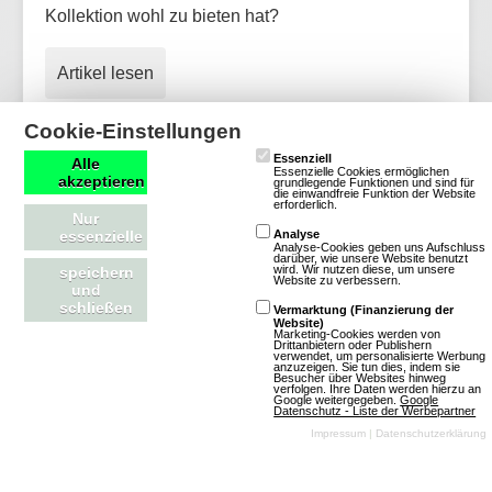
Kollektion wohl zu bieten hat?
Artikel lesen
Cookie-Einstellungen
Essenziell
Alle
Essenzielle Cookies ermöglichen
OGame: Update für neue Version und
akzeptieren
grundlegende Funktionen und sind für
die einwandfreie Funktion der Website
erforderlich.
weitere Welten aktualisiert
Nur
essenzielle
Analyse
Analyse-Cookies geben uns Aufschluss
darüber, wie unsere Website benutzt
wird. Wir nutzen diese, um unsere
speichern
Website zu verbessern.
und
schließen
Vermarktung (Finanzierung der
Website)
Marketing-Cookies werden von
Drittanbietern oder Publishern
verwendet, um personalisierte Werbung
anzuzeigen. Sie tun dies, indem sie
Besucher über Websites hinweg
verfolgen. Ihre Daten werden hierzu an
Google weitergegeben.
Google
Datenschutz - Liste der Werbepartner
Impressum
|
Datenschutzerklärung