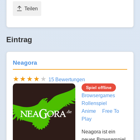
Teilen
Eintrag
Neagora
15 Bewertungen
Spiel offline
Browsergames
Rollenspiel
Anime
Free To
Play
Neagora ist ein
neues Browserspiel,