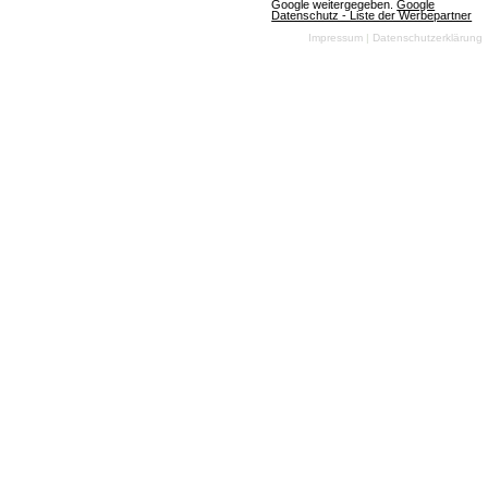
Google weitergegeben.
Google
Datenschutz - Liste der Werbepartner
Impressum
|
Datenschutzerklärung
(06.08.2026, 15:25:56) Wir haben spannende
Neuerungen für dich vorbereitet! Entdecke, was die
Version 13.0.0 alles bietet und wie sie dein
Spielvergnügen steigern kann. Lass dich
überraschen!
Artikel lesen
DarkOrbit: Sperrmaßnahmen bei AGB-