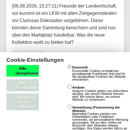
(06.08.2026, 15:27:11) Freunde der Landwirtschaft,
vor kurzem ist ein LKW mit alten Ziergegenständen
vor Clarissas Dekoladen vorgefahren. Diese
könnten deine Sammlung bereichern und sind nun
über den Marktplatz handelbar. Was die neue
Kollektion wohl zu bieten hat?
Artikel lesen
Cookie-Einstellungen
Essenziell
Alle
Essenzielle Cookies ermöglichen
akzeptieren
grundlegende Funktionen und sind für
die einwandfreie Funktion der Website
erforderlich.
Nur
OGame: Update für neue Version und
essenzielle
Analyse
Analyse-Cookies geben uns Aufschluss
weitere Welten aktualisiert
darüber, wie unsere Website benutzt
wird. Wir nutzen diese, um unsere
speichern
Website zu verbessern.
und
schließen
Vermarktung (Finanzierung der
Website)
Marketing-Cookies werden von
Drittanbietern oder Publishern
verwendet, um personalisierte Werbung
anzuzeigen. Sie tun dies, indem sie
Besucher über Websites hinweg
verfolgen. Ihre Daten werden hierzu an