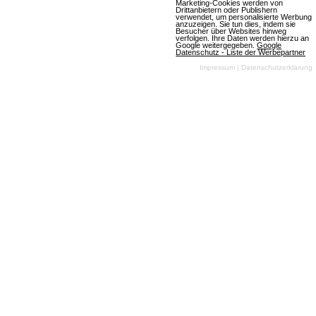
Marketing-Cookies werden von
Drittanbietern oder Publishern
verwendet, um personalisierte Werbung
anzuzeigen. Sie tun dies, indem sie
Besucher über Websites hinweg
verfolgen. Ihre Daten werden hierzu an
Google weitergegeben.
Google
Datenschutz - Liste der Werbepartner
Impressum
|
Datenschutzerklärung
(06.08.2026, 15:25:56) Wir haben spannende
Neuerungen für dich vorbereitet! Entdecke, was die
Version 13.0.0 alles bietet und wie sie dein
Spielvergnügen steigern kann. Lass dich
überraschen!
Artikel lesen