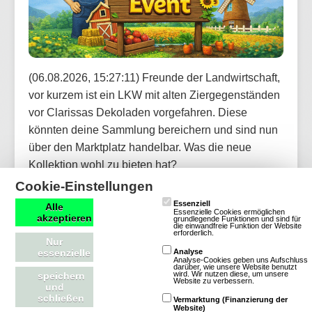
(06.08.2026, 15:27:11) Freunde der Landwirtschaft,
vor kurzem ist ein LKW mit alten Ziergegenständen
vor Clarissas Dekoladen vorgefahren. Diese
könnten deine Sammlung bereichern und sind nun
über den Marktplatz handelbar. Was die neue
Kollektion wohl zu bieten hat?
Cookie-Einstellungen
Artikel lesen
Essenziell
Alle
Essenzielle Cookies ermöglichen
akzeptieren
grundlegende Funktionen und sind für
die einwandfreie Funktion der Website
erforderlich.
Nur
essenzielle
Analyse
Analyse-Cookies geben uns Aufschluss
darüber, wie unsere Website benutzt
OGame: Update für neue Version und
wird. Wir nutzen diese, um unsere
speichern
Website zu verbessern.
und
weitere Welten aktualisiert
schließen
Vermarktung (Finanzierung der
Website)