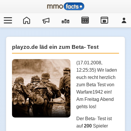
IO
playzo.de läd ein zum Beta- Test
(17.01.2008,
12:25:35) Wir laden
euch recht herzlich
zum Beta Test von
Warfare1942 ein!
Am Freitag Abend
gehts los!
Der Beta- Test ist
auf
200
Spieler