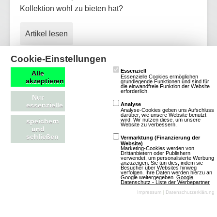
Kollektion wohl zu bieten hat?
Artikel lesen
Cookie-Einstellungen
Essenziell
Alle
Essenzielle Cookies ermöglichen
akzeptieren
OGame: Update für neue Version und
grundlegende Funktionen und sind für
die einwandfreie Funktion der Website
erforderlich.
weitere Welten aktualisiert
Nur
essenzielle
Analyse
Analyse-Cookies geben uns Aufschluss
darüber, wie unsere Website benutzt
wird. Wir nutzen diese, um unsere
speichern
Website zu verbessern.
und
schließen
Vermarktung (Finanzierung der
Website)
Marketing-Cookies werden von
Drittanbietern oder Publishern
verwendet, um personalisierte Werbung
anzuzeigen. Sie tun dies, indem sie
Besucher über Websites hinweg
verfolgen. Ihre Daten werden hierzu an
Google weitergegeben.
Google
Datenschutz - Liste der Werbepartner
Impressum
|
Datenschutzerklärung