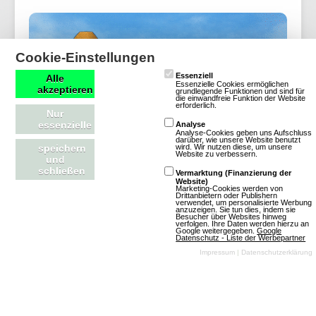
Cookie-Einstellungen
Essenziell
Alle
Essenzielle Cookies ermöglichen
akzeptieren
grundlegende Funktionen und sind für
die einwandfreie Funktion der Website
erforderlich.
Nur
essenzielle
Analyse
Analyse-Cookies geben uns Aufschluss
darüber, wie unsere Website benutzt
wird. Wir nutzen diese, um unsere
speichern
Website zu verbessern.
und
schließen
Vermarktung (Finanzierung der
Website)
Marketing-Cookies werden von
(06.08.2026, 15:27:11) Freunde der Landwirtschaft,
Drittanbietern oder Publishern
verwendet, um personalisierte Werbung
anzuzeigen. Sie tun dies, indem sie
vor kurzem ist ein LKW mit alten Ziergegenständen
Besucher über Websites hinweg
verfolgen. Ihre Daten werden hierzu an
vor Clarissas Dekoladen vorgefahren. Diese
Google weitergegeben.
Google
Datenschutz - Liste der Werbepartner
könnten deine Sammlung bereichern und sind nun
Impressum
|
Datenschutzerklärung
über den Marktplatz handelbar. Was die neue
Kollektion wohl zu bieten hat?