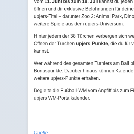
Vom
11. Juni bis zum 18. Juli
kannst du jeden 
öffnen und dir exklusive Belohnungen für deine 
upjers-Titel – darunter Zoo 2: Animal Park, Din
weitere Spiele aus dem upjers-Universum.
Hinter jedem der 38 Türchen verbergen sich 
Öffnen der Türchen
upjers-Punkte
, die du für
kannst.
Wer während des gesamten Turniers am Ball blei
Bonuspunkte. Darüber hinaus können Kalender-
weitere upjers-Punkte erhalten.
Begleite die Fußball-WM vom Anpfiff bis zum F
upjers WM-Portalkalender.
Quelle