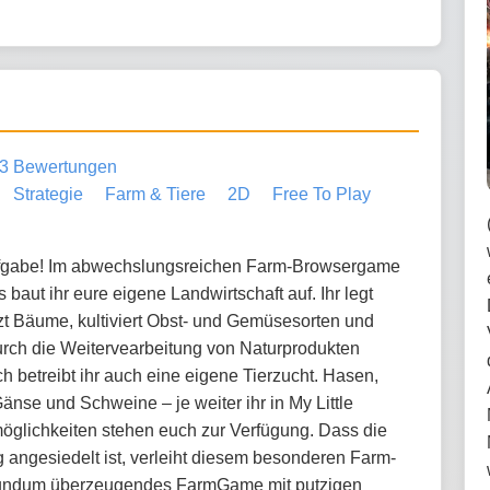
3 Bewertungen
Strategie
Farm & Tiere
2D
Free To Play
ufgabe! Im abwechslungsreichen Farm-Browsergame
s baut ihr eure eigene Landwirtschaft auf. Ihr legt
nzt Bäume, kultiviert Obst- und Gemüsesorten und
urch die Weitervearbeitung von Naturprodukten
ich betreibt ihr auch eine eigene Tierzucht. Hasen,
nse und Schweine – je weiter ihr in My Little
möglichkeiten stehen euch zur Verfügung. Dass die
g angesiedelt ist, verleiht diesem besonderen Farm-
 rundum überzeugendes FarmGame mit putzigen