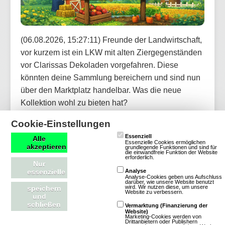
(06.08.2026, 15:27:11) Freunde der Landwirtschaft,
vor kurzem ist ein LKW mit alten Ziergegenständen
vor Clarissas Dekoladen vorgefahren. Diese
könnten deine Sammlung bereichern und sind nun
über den Marktplatz handelbar. Was die neue
Kollektion wohl zu bieten hat?
Cookie-Einstellungen
Artikel lesen
Essenziell
Alle
Essenzielle Cookies ermöglichen
akzeptieren
grundlegende Funktionen und sind für
die einwandfreie Funktion der Website
erforderlich.
Nur
essenzielle
Analyse
Analyse-Cookies geben uns Aufschluss
OGame: Update für neue Version und
darüber, wie unsere Website benutzt
wird. Wir nutzen diese, um unsere
speichern
weitere Welten aktualisiert
Website zu verbessern.
und
schließen
Vermarktung (Finanzierung der
Website)
Marketing-Cookies werden von
Drittanbietern oder Publishern