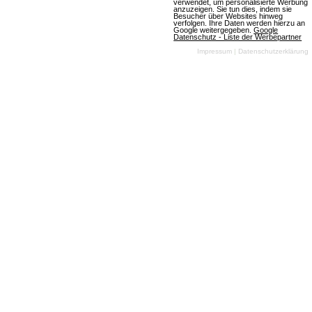
verwendet, um personalisierte Werbung
anzuzeigen. Sie tun dies, indem sie
Besucher über Websites hinweg
verfolgen. Ihre Daten werden hierzu an
Google weitergegeben.
Google
Datenschutz - Liste der Werbepartner
Impressum
|
Datenschutzerklärung
(06.08.2026, 15:25:56) Wir haben spannende
Neuerungen für dich vorbereitet! Entdecke, was die
Version 13.0.0 alles bietet und wie sie dein
Spielvergnügen steigern kann. Lass dich
überraschen!
Artikel lesen