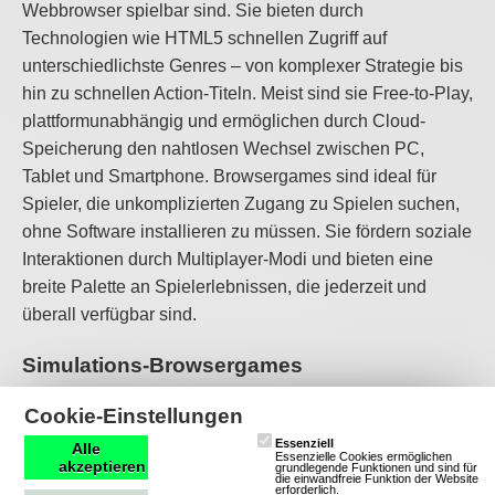
Webbrowser spielbar sind. Sie bieten durch
Technologien wie HTML5 schnellen Zugriff auf
unterschiedlichste Genres – von komplexer Strategie bis
hin zu schnellen Action-Titeln. Meist sind sie Free-to-Play,
plattformunabhängig und ermöglichen durch Cloud-
Speicherung den nahtlosen Wechsel zwischen PC,
Tablet und Smartphone. Browsergames sind ideal für
Spieler, die unkomplizierten Zugang zu Spielen suchen,
ohne Software installieren zu müssen. Sie fördern soziale
Interaktionen durch Multiplayer-Modi und bieten eine
breite Palette an Spielerlebnissen, die jederzeit und
überall verfügbar sind.
Simulations-Browsergames
Cookie-Einstellungen
Simulationsspiele bieten eine realistische Nachbildung
Essenziell
Alle
von Aktivitäten, Systemen oder Umgebungen, bei der
Essenzielle Cookies ermöglichen
akzeptieren
grundlegende Funktionen und sind für
Spieler die Kontrolle über verschiedene Aspekte
die einwandfreie Funktion der Website
erforderlich.