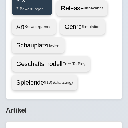
3.3
Release
unbekannt
7 Bewertungen
Art
Genre
Browsergames
Simulation
Schauplatz
Hacker
Geschäftsmodell
Free To Play
Spielende
913
(Schätzung)
Artikel