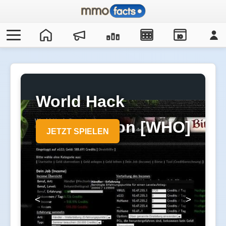
IO
World Hack
Organization [WHO]
JETZT SPIELEN
<
>