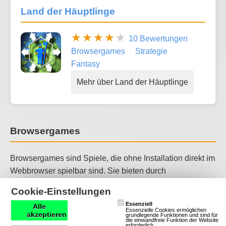
Land der Häuptlinge
10 Bewertungen
Browsergames
Strategie
Fantasy
Mehr über Land der Häuptlinge
Browsergames
Browsergames sind Spiele, die ohne Installation direkt im
Webbrowser spielbar sind. Sie bieten durch
Technologien wie HTML5 schnellen Zugriff auf
Cookie-Einstellungen
unterschiedlichste Genres – von komplexer Strategie bis
Essenziell
Alle
hin zu schnellen Action-Titeln. Meist sind sie Free-to-Play,
Essenzielle Cookies ermöglichen
akzeptieren
grundlegende Funktionen und sind für
plattformunabhängig und ermöglichen durch Cloud-
die einwandfreie Funktion der Website
erforderlich.