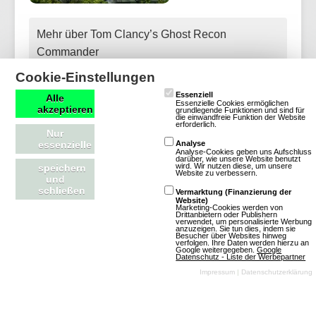
Mehr über Tom Clancy’s Ghost Recon
Commander
Cookie-Einstellungen
Essenziell
Alle
Essenzielle Cookies ermöglichen
akzeptieren
grundlegende Funktionen und sind für
die einwandfreie Funktion der Website
Ocean Hero
erforderlich.
Nur
essenzielle
Analyse
Analyse-Cookies geben uns Aufschluss
Browsergames
darüber, wie unsere Website benutzt
wird. Wir nutzen diese, um unsere
speichern
Website zu verbessern.
Strategie
Farm &
und
schließen
Vermarktung (Finanzierung der
Tiere
2D
Free
Website)
Marketing-Cookies werden von
To Play
Drittanbietern oder Publishern
verwendet, um personalisierte Werbung
anzuzeigen. Sie tun dies, indem sie
Besucher über Websites hinweg
verfolgen. Ihre Daten werden hierzu an
Google weitergegeben.
Google
Datenschutz - Liste der Werbepartner
Impressum
|
Datenschutzerklärung