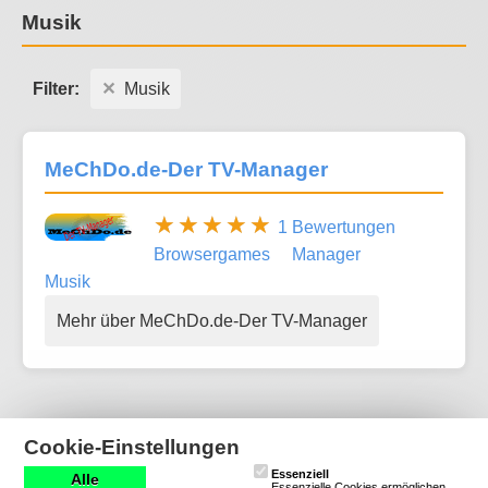
Musik
Filter:
Musik
MeChDo.de-Der TV-Manager
1 Bewertungen
Browsergames
Manager
Musik
Mehr über MeChDo.de-Der TV-Manager
Musik-Spiele
Cookie-Einstellungen
Essenziell
Alle
Musikspiele bieten eine interaktive Erfahrung, bei der
Essenzielle Cookies ermöglichen