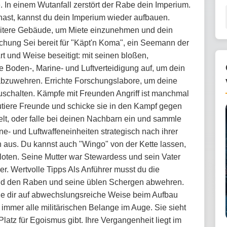
 In einem Wutanfall zerstört der Rabe dein Imperium.
ast, kannst du dein Imperium wieder aufbauen.
eitere Gebäude, um Miete einzunehmen und dein
hung Sei bereit für "Käpt'n Koma", ein Seemann der
rt und Weise beseitigt: mit seinen bloßen,
 Boden-, Marine- und Luftverteidigung auf, um dein
abzuwehren. Errichte Forschungslabore, um deine
uschalten. Kämpfe mit Freunden Angriff ist manchmal
rutiere Freunde und schicke sie in den Kampf gegen
elt, oder falle bei deinen Nachbarn ein und sammle
e- und Luftwaffeneinheiten strategisch nach ihrer
en aus. Du kannst auch "Wingo" von der Kette lassen,
loten. Seine Mutter war Stewardess und sein Vater
her. Wertvolle Tipps Als Anführer musst du die
und den Raben und seine üblen Schergen abwehren.
, die dir auf abwechslungsreiche Weise beim Aufbau
t immer alle militärischen Belange im Auge. Sie sieht
latz für Egoismus gibt. Ihre Vergangenheit liegt im