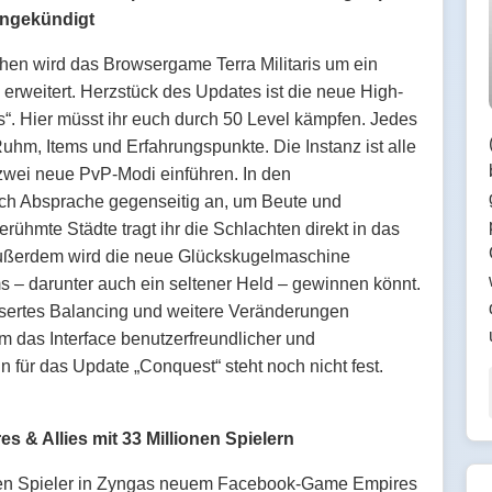
 angekündigt
en wird das Browsergame Terra Militaris um ein
erweitert. Herzstück des Updates ist die neue High-
“. Hier müsst ihr euch durch 50 Level kämpfen. Jedes
uhm, Items und Erfahrungspunkte. Die Instanz ist alle
zwei neue PvP-Modi einführen. In den
ach Absprache gegenseitig an, um Beute und
rühmte Städte tragt ihr die Schlachten direkt in das
 Außerdem wird die neue Glückskugelmaschine
ms – darunter auch ein seltener Held – gewinnen könnt.
sertes Balancing und weitere Veränderungen
um das Interface benutzerfreundlicher und
in für das Update „Conquest“ steht noch nicht fest.
Allies mit 33 Millionen Spielern
onen Spieler in Zyngas neuem Facebook-Game Empires