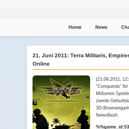
Home
News
Cha
21. Juni 2011: Terra Militaris, Empir
Online
(21.06.2011, 12
"Conquests" für 
Millionen Spiel
zweite Geburtst
3D-Browsergame
Newsflash.
%%game_id:535