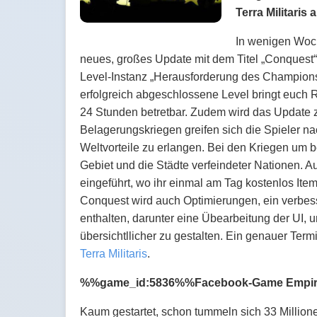
Terra Militaris
In wenigen Woch
neues, großes Update mit dem Titel „Conquest“ 
Level-Instanz „Herausforderung des Champions
erfolgreich abgeschlossene Level bringt euch R
24 Stunden betretbar. Zudem wird das Update 
Belagerungskriegen greifen sich die Spieler n
Weltvorteile zu erlangen. Bei den Kriegen um be
Gebiet und die Städte verfeindeter Nationen.
eingeführt, wo ihr einmal am Tag kostenlos Ite
Conquest wird auch Optimierungen, ein verbes
enthalten, darunter eine Übearbeitung der UI, 
übersichtllicher zu gestalten. Ein genauer Term
Terra Militaris
.
%%game_id:5836%%Facebook-Game Empires & 
Kaum gestartet, schon tummeln sich 33 Milli