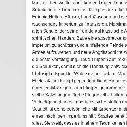
Maskottchen wollte, doch keinen fangen konnte.
Sobald du die Trümmer des Kampfes beseitigt h
Errichte Hütten, Häuser, Landhäuschen und w
wachsendes Imperium zu finanzieren. Mobilmac
alten Schule, der seine Feinde auf klassische A
arthritischen Händen. Baue eine abschreckende
Imperium zu schützen und einfallende Feinde 
Armee aufzuwerten und neue Angriffsboni freiz
die beste Verteidigung. Baue Truppen auf, rek
die Schurken, damit sich die Handlung entwick
Ehrlosigkeitspunkte. Wähle deine Boden-, Marin
Effektivität im Kampf gegen feindliche Einheit
einen erstklassigen, zum Fliegen geborenen Pi
stellte Salzstangen für die Fluggesellschaften 
Verteidigung deines Imperiums sicherstellen 
Scarlett ist deine persönliche Militärberaterin
eines mächtigen Imperiums hilft. Scarlett behäl
alles. Sie weiß, dass es in einem Team keinen P