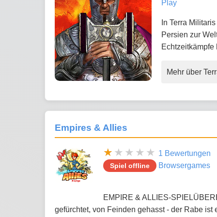
Play
In Terra Militar
Persien zur Welt
Echtzeitkämpfe 
Mehr über Terra
Empires & Allies
1 Bewertungen
Browsergames
Spiel offline
EMPIRE & ALLIES-SPIELÜBERBLI
gefürchtet, von Feinden gehasst - der Rabe ist