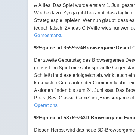
& Allies. Das Spiel wurde erst am 1. Juni gest
Woche dazu. Zynga gibt bekannt, dass täglich i
Strategiespiel spielen. Wer nun glaubt, dass e
jedoch falsch. Zyngas CityVille wies nur wenige
Gamesmarkt.
%%game_id:3555%%Browsergame Desert Oper
Der zweite Geburtstag des Browsergames Deser
gefeiert. Im Spiel müsst ihr spezielle Gegenstä
Schließt ihr diese erfolgreich ab, winkt euch 
kreativsten Gratulanten der Community über ein
Aktionen finden bis zum 24. Juni statt. Das B
Preis „Best Classic Game“ im „Browsergame of
Operations
.
%%game_id:5875%%
3D-Browsergame Famil
Diesen Herbst wird das neue 3D-Browsergame F