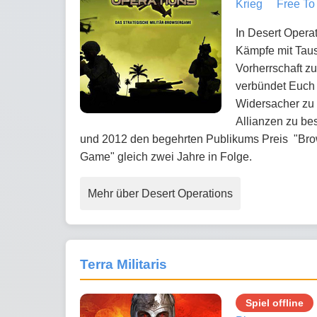
Krieg
Free To
In Desert Opera
Kämpfe mit Tau
Vorherrschaft z
verbündet Euch 
Widersacher zu
Allianzen zu be
und 2012 den begehrten Publikums Preis "Brow
Game" gleich zwei Jahre in Folge.
Mehr über Desert Operations
Terra Militaris
Spiel offline