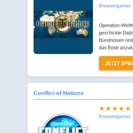
Browsergames
Operation-Welthe
geschickte Diplo
Bündnissen und 
das Böse anzukä
JETZT SPI
Conflict of Nations
Browsergames