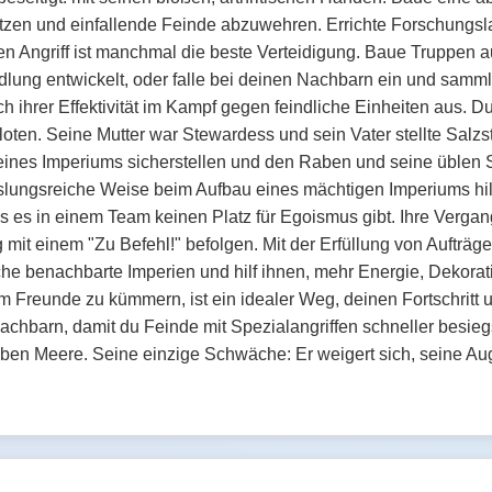
hützen und einfallende Feinde abzuwehren. Errichte Forschung
en Angriff ist manchmal die beste Verteidigung. Baue Truppen au
lung entwickelt, oder falle bei deinen Nachbarn ein und samm
h ihrer Effektivität im Kampf gegen feindliche Einheiten aus. 
oten. Seine Mutter war Stewardess und sein Vater stellte Salzst
deines Imperiums sicherstellen und den Raben und seine üblen 
hslungsreiche Weise beim Aufbau eines mächtigen Imperiums hilft
s es in einem Team keinen Platz für Egoismus gibt. Ihre Vergan
rig mit einem "Zu Befehl!" befolgen. Mit der Erfüllung von Auft
che benachbarte Imperien und hilf ihnen, mehr Energie, Deko
m Freunde zu kümmern, ist ein idealer Weg, deinen Fortschritt
chbarn, damit du Feinde mit Spezialangriffen schneller besiegst
ben Meere. Seine einzige Schwäche: Er weigert sich, seine Au