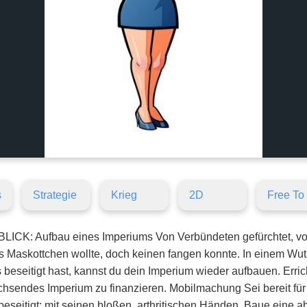
s
Strategie
Krieg
2D
Free To
: Aufbau eines Imperiums Von Verbündeten gefürchtet, von 
s Maskottchen wollte, doch keinen fangen konnte. In einem Wuta
eseitigt hast, kannst du dein Imperium wieder aufbauen. Erri
endes Imperium zu finanzieren. Mobilmachung Sei bereit für 
beseitigt: mit seinen bloßen, arthritischen Händen. Baue eine