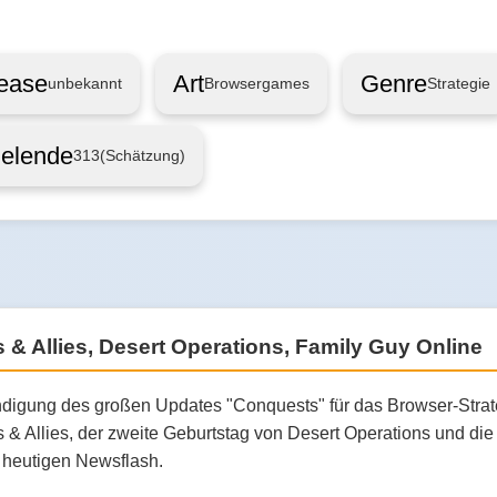
ease
Art
Genre
unbekannt
Browsergames
Strategie
ielende
313
(Schätzung)
es & Allies, Desert Operations, Family Guy Online
digung des großen Updates "Conquests" für das Browser-Strategie
 Allies, der zweite Geburtstag von Desert Operations und d
 heutigen Newsflash.