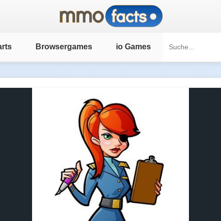
rts
Browsergames
io Games