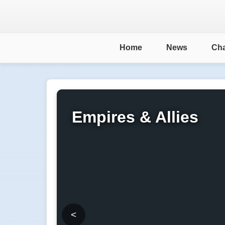
Home
News
Cha
Empires & Allies
<