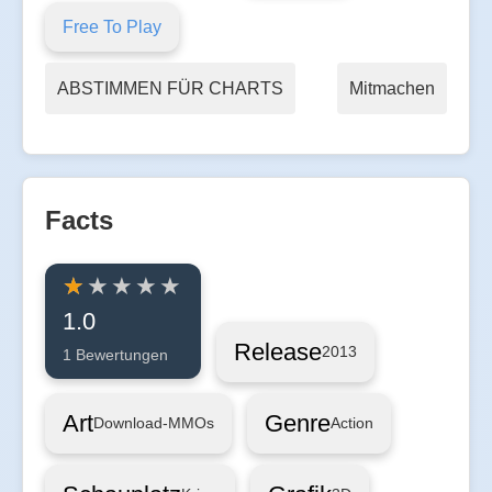
Free To Play
ABSTIMMEN FÜR CHARTS
Mitmachen
Facts
1.0
Release
2013
1 Bewertungen
Art
Genre
Download-MMOs
Action