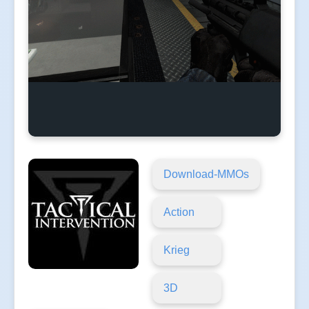
Download-MMOs
Action
Krieg
3D