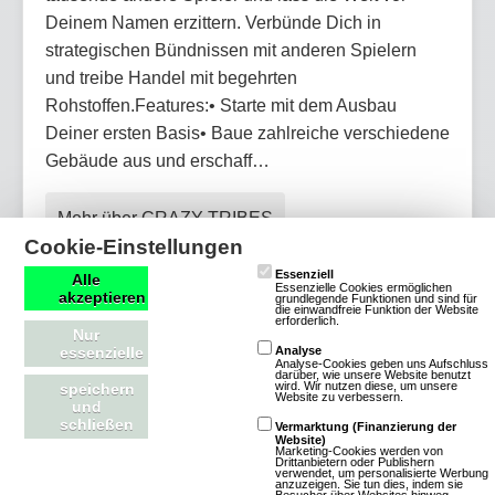
Deinem Namen erzittern. Verbünde Dich in
strategischen Bündnissen mit anderen Spielern
und treibe Handel mit begehrten
Rohstoffen.Features:• Starte mit dem Ausbau
Deiner ersten Basis• Baue zahlreiche verschiedene
Gebäude aus und erschaff…
Mehr über CRAZY TRIBES
Cookie-Einstellungen
Essenziell
Alle
Essenzielle Cookies ermöglichen
akzeptieren
grundlegende Funktionen und sind für
die einwandfreie Funktion der Website
erforderlich.
Schulterglatze
Nur
essenzielle
Analyse
Analyse-Cookies geben uns Aufschluss
darüber, wie unsere Website benutzt
7 Bewertungen
wird. Wir nutzen diese, um unsere
speichern
Website zu verbessern.
und
Browsergames
schließen
Vermarktung (Finanzierung der
Rollenspiel
Website)
Marketing-Cookies werden von
Drittanbietern oder Publishern
Krieg
Klassisch
verwendet, um personalisierte Werbung
anzuzeigen. Sie tun dies, indem sie