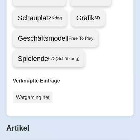
Schauplatz
Grafik
Krieg
3D
Geschäftsmodell
Free To Play
Spielende
673
(Schätzung)
Verknüpfte Einträge
Wargaming.net
Artikel