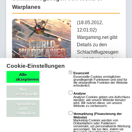
Warplanes
(18.05.2012,
12:01:02)
Wargaming.net gibt
Details zu den
Schlachtflugzeugen
im MMO World of
Cookie-Einstellungen
Warplanes bekannt.
Essenziell
Alle
Essenzielle Cookies ermöglichen
akzeptieren
grundlegende Funktionen und sind für
Artikel lesen
die einwandfreie Funktion der Website
erforderlich.
Nur
essenzielle
Analyse
Analyse-Cookies geben uns Aufschluss
darüber, wie unsere Website benutzt
wird. Wir nutzen diese, um unsere
speichern
Website zu verbessern.
und
Entwicklertagebuch zum MMO online
schließen
Vermarktung (Finanzierung der
Website)
Marketing-Cookies werden von
Drittanbietern oder Publishern
verwendet, um personalisierte Werbung
(18.04.2012,
anzuzeigen. Sie tun dies, indem sie