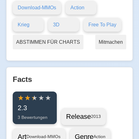
Download-MMOs
Action
Krieg
3D
Free To Play
ABSTIMMEN FÜR CHARTS
Mitmachen
Facts
2.3
Release
2013
3 Bewertungen
Art
Genre
Download-MMOs
Action