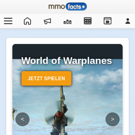
IO
World of Warplanes
JETZT SPIELEN
<
>