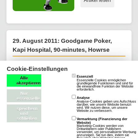
Artikel lesen
29. August 2011: Goodgame Poker,
Kapi Hospital, 90-minutes, Howrse
(29.08.2011,
Cookie-Einstellungen
12:00:00) Die
Essenziell
Alle
Essenzielle Cookies ermöglichen
Themen des
akzeptieren
grundlegende Funktionen und sind für
die einwandfreie Funktion der Website
heutigen Newsflash
erforderlich.
Nur
beinhalten das
essenzielle
Analyse
Analyse-Cookies geben uns Aufschluss
Redesign von
darüber, wie unsere Website benutzt
wird. Wir nutzen diese, um unsere
speichern
Website zu verbessern.
Goodgame Poker,
und
schließen
Vermarktung (Finanzierung der
das
Website)
Marketing-Cookies werden von
Forschungsarchiv
Drittanbietern oder Publishern
verwendet, um personalisierte Werbung
im Browsergame Kapi Hospital, die medzinische
anzuzeigen. Sie tun dies, indem sie