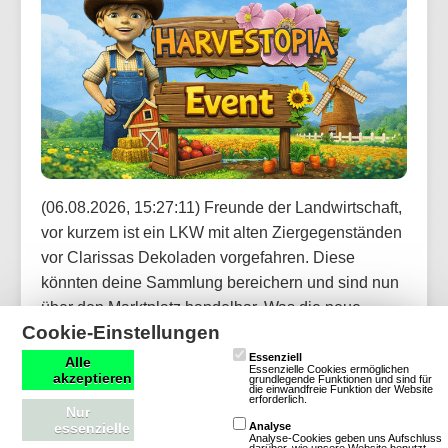
(06.08.2026, 15:27:11) Freunde der Landwirtschaft,
vor kurzem ist ein LKW mit alten Ziergegenständen
vor Clarissas Dekoladen vorgefahren. Diese
könnten deine Sammlung bereichern und sind nun
über den Marktplatz handelbar. Was die neue
Cookie-Einstellungen
Kollektion wohl zu bieten hat?
Essenziell
Alle
Essenzielle Cookies ermöglichen
akzeptieren
grundlegende Funktionen und sind für
Artikel lesen
die einwandfreie Funktion der Website
erforderlich.
Nur
essenzielle
Analyse
Analyse-Cookies geben uns Aufschluss
darüber, wie unsere Website benutzt