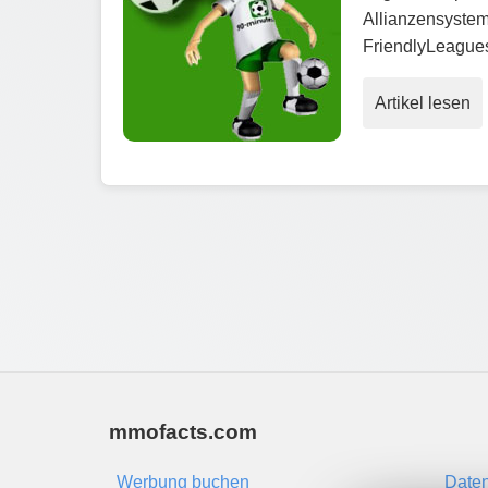
Allianzensystem
FriendlyLeagues
Artikel lesen
mmofacts.com
Werbung buchen
Daten