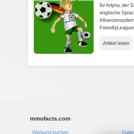
für Artyria, der
englische Sprac
Allianzensystem
FriendlyLeagues
Artikel lesen
mmofacts.com
Werbung buchen
Daten