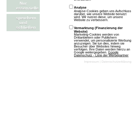
Artikel lesen
Nur
essenzielle
Analyse
Analyse-Cookies geben uns Aufschluss
darüber, wie unsere Website benutzt
wird. Wir nutzen diese, um unsere
speichern
Website zu verbessern.
und
schließen
Vermarktung (Finanzierung der
OGame: Update für neue Version und
Website)
Marketing-Cookies werden von
Drittanbietern oder Publishern
weitere Welten aktualisiert
verwendet, um personalisierte Werbung
anzuzeigen. Sie tun dies, indem sie
Besucher über Websites hinweg
verfolgen. Ihre Daten werden hierzu an
Google weitergegeben.
Google
Datenschutz - Liste der Werbepartner
Impressum
|
Datenschutzerklärung
(06.08.2026, 15:25:56) Wir haben spannende