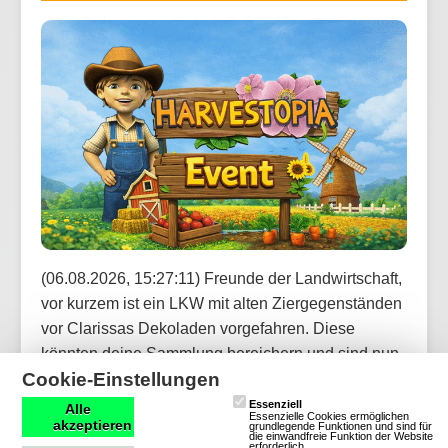
(06.08.2026, 15:27:11) Freunde der Landwirtschaft,
vor kurzem ist ein LKW mit alten Ziergegenständen
vor Clarissas Dekoladen vorgefahren. Diese
könnten deine Sammlung bereichern und sind nun
Cookie-Einstellungen
über den Marktplatz handelbar. Was die neue
Kollektion wohl zu bieten hat?
Essenziell
Alle
Essenzielle Cookies ermöglichen
akzeptieren
grundlegende Funktionen und sind für
die einwandfreie Funktion der Website
erforderlich.