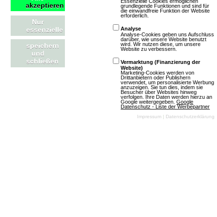
Essenzielle Cookies ermöglichen
Kollektion wohl zu bieten hat?
akzeptieren
grundlegende Funktionen und sind für
die einwandfreie Funktion der Website
erforderlich.
Nur
Artikel lesen
essenzielle
Analyse
Analyse-Cookies geben uns Aufschluss
darüber, wie unsere Website benutzt
wird. Wir nutzen diese, um unsere
speichern
Website zu verbessern.
und
schließen
Vermarktung (Finanzierung der
Website)
Marketing-Cookies werden von
OGame: Update für neue Version und
Drittanbietern oder Publishern
verwendet, um personalisierte Werbung
anzuzeigen. Sie tun dies, indem sie
weitere Welten aktualisiert
Besucher über Websites hinweg
verfolgen. Ihre Daten werden hierzu an
Google weitergegeben.
Google
Datenschutz - Liste der Werbepartner
Impressum
|
Datenschutzerklärung