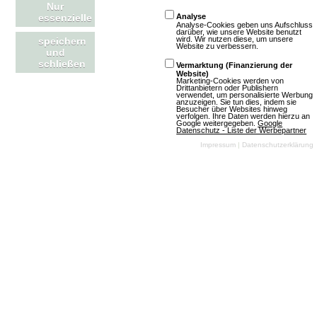
Games zu stärken.
Nur
essenzielle
Analyse
Analyse-Cookies geben uns Aufschluss
darüber, wie unsere Website benutzt
wird. Wir nutzen diese, um unsere
speichern
Artikel lesen
Website zu verbessern.
und
schließen
Vermarktung (Finanzierung der
Website)
Marketing-Cookies werden von
Drittanbietern oder Publishern
verwendet, um personalisierte Werbung
anzuzeigen. Sie tun dies, indem sie
Besucher über Websites hinweg
Harvestopia: Neue Lieferung für
verfolgen. Ihre Daten werden hierzu an
Google weitergegeben.
Google
Datenschutz - Liste der Werbepartner
Clarissa
Impressum
|
Datenschutzerklärung