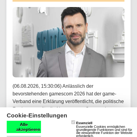
(06.08.2026, 15:30:06) Anlässlich der
bevorstehenden gamescom 2026 hat der game-
Verband eine Erklärung veröffentlicht, die politische
Forderungen für die Nutzung von Games als
Cookie-Einstellungen
kulturelle, technologische und wirtschaftliche Kraft
Essenziell
aufstellt. Die gamescom, das weltgrößte Spiele-
Alle
Essenzielle Cookies ermöglichen
akzeptieren
grundlegende Funktionen und sind für
Event, bietet die Bühne, um die Potenziale von
die einwandfreie Funktion der Website
erforderlich.