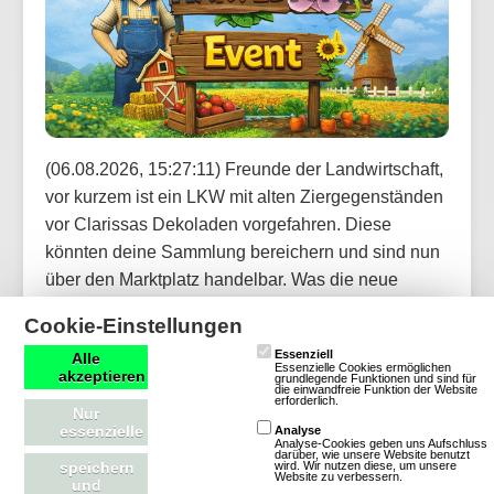
(06.08.2026, 15:27:11) Freunde der Landwirtschaft,
vor kurzem ist ein LKW mit alten Ziergegenständen
vor Clarissas Dekoladen vorgefahren. Diese
könnten deine Sammlung bereichern und sind nun
über den Marktplatz handelbar. Was die neue
Kollektion wohl zu bieten hat?
Cookie-Einstellungen
Essenziell
Alle
Artikel lesen
Essenzielle Cookies ermöglichen
akzeptieren
grundlegende Funktionen und sind für
die einwandfreie Funktion der Website
erforderlich.
Nur
essenzielle
Analyse
Analyse-Cookies geben uns Aufschluss
darüber, wie unsere Website benutzt
wird. Wir nutzen diese, um unsere
speichern
OGame: Update für neue Version und
Website zu verbessern.
und