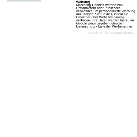
Website)
Marketing-Cookies werden von
Drittanbietern oder Publishern
verwendet, um personalisierte Werbung
anzuzeigen. Sie tun dies, indem sie
Besucher über Websites hinweg
verfolgen. Ihre Daten werden hierzu an
Google weitergegeben.
Google
Datenschutz - Liste der Werbepartner
Impressum
|
Datenschutzerklärung
(06.08.2026, 15:25:56) Wir haben spannende
Neuerungen für dich vorbereitet! Entdecke, was die
Version 13.0.0 alles bietet und wie sie dein
Spielvergnügen steigern kann. Lass dich
überraschen!
Artikel lesen