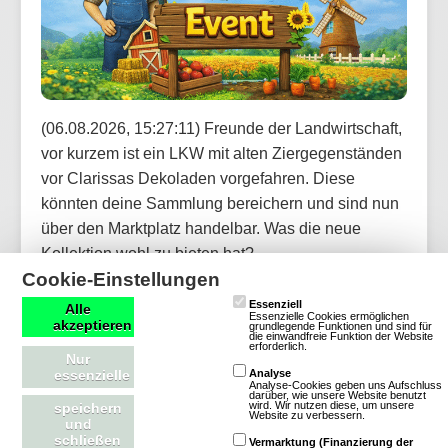
(06.08.2026, 15:27:11) Freunde der Landwirtschaft,
vor kurzem ist ein LKW mit alten Ziergegenständen
vor Clarissas Dekoladen vorgefahren. Diese
könnten deine Sammlung bereichern und sind nun
über den Marktplatz handelbar. Was die neue
Kollektion wohl zu bieten hat?
Cookie-Einstellungen
Artikel lesen
Essenziell
Alle
Essenzielle Cookies ermöglichen
akzeptieren
grundlegende Funktionen und sind für
die einwandfreie Funktion der Website
erforderlich.
Nur
essenzielle
Analyse
Analyse-Cookies geben uns Aufschluss
darüber, wie unsere Website benutzt
OGame: Update für neue Version und
wird. Wir nutzen diese, um unsere
speichern
Website zu verbessern.
und
weitere Welten aktualisiert
schließen
Vermarktung (Finanzierung der