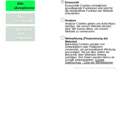
über den Marktplatz handelbar. Was die neue
Essenziell
Alle
Essenzielle Cookies ermöglichen
akzeptieren
grundlegende Funktionen und sind für
Kollektion wohl zu bieten hat?
die einwandfreie Funktion der Website
erforderlich.
Nur
essenzielle
Analyse
Artikel lesen
Analyse-Cookies geben uns Aufschluss
darüber, wie unsere Website benutzt
wird. Wir nutzen diese, um unsere
speichern
Website zu verbessern.
und
schließen
Vermarktung (Finanzierung der
Website)
Marketing-Cookies werden von
Drittanbietern oder Publishern
OGame: Update für neue Version und
verwendet, um personalisierte Werbung
anzuzeigen. Sie tun dies, indem sie
Besucher über Websites hinweg
weitere Welten aktualisiert
verfolgen. Ihre Daten werden hierzu an
Google weitergegeben.
Google
Datenschutz - Liste der Werbepartner
Impressum
|
Datenschutzerklärung