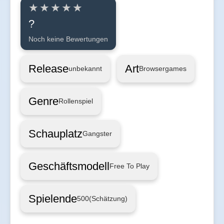
?
Noch keine Bewertungen
Release
Art
unbekannt
Browsergames
Genre
Rollenspiel
Schauplatz
Gangster
Geschäftsmodell
Free To Play
Spielende
500
(Schätzung)