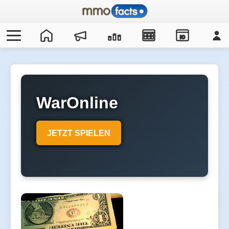
IO
WarOnline
JETZT SPIELEN