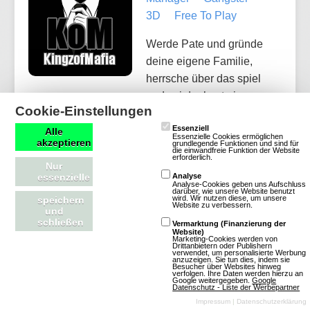
3D
Free To Play
Werde Pate und gründe
deine eigene Familie,
herrsche über das spiel
und sei der beste im
Cookie-Einstellungen
Highscore! Bau das Krankenhaus für eine
Essenziell
schnellere Genesung aus, messe dich mit anderen
Alle
Essenzielle Cookies ermöglichen
akzeptieren
grundlegende Funktionen und sind für
Spielern. Erfülle die Jobs und sammle Diamanten
die einwandfreie Funktion der Website
erforderlich.
um dir mehr Timer zu kaufen. Sammele
Nur
essenzielle
Analyse
Erfahrungspunkte in dem du die Missionen
Analyse-Cookies geben uns Aufschluss
darüber, wie unsere Website benutzt
wird. Wir nutzen diese, um unsere
erledigst und steige Level um Level. Der
speichern
Website zu verbessern.
und
Spielbetreiber Versichert das vorerst alle
schließen
Vermarktung (Finanzierung der
Website)
einnahmen durch den verkauf von Premium
Marketing-Cookies werden von
Drittanbietern oder Publishern
angeboten in die Erweiterung des Spiels fließen
verwendet, um personalisierte Werbung
anzuzeigen. Sie tun dies, indem sie
Besucher über Websites hinweg
um den Spielspaß …
verfolgen. Ihre Daten werden hierzu an
Google weitergegeben.
Google
Datenschutz - Liste der Werbepartner
Impressum
|
Datenschutzerklärung
Mehr über KingzofMafia