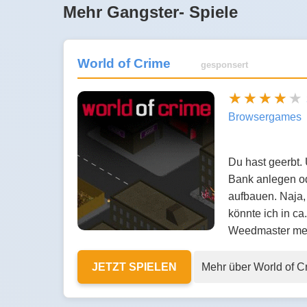
Mehr Gangster- Spiele
World of Crime
gesponsert
Browsergames
Du hast geerbt.
Bank anlegen od
aufbauen. Naja,
könnte ich in c
Weedmaster me
JETZT SPIELEN
Mehr über World of C