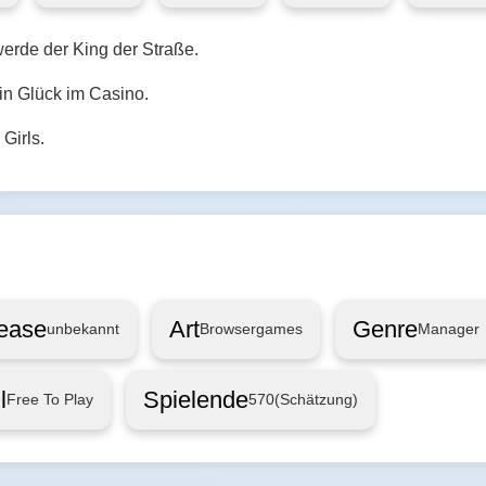
erde der King der Straße.
in Glück im Casino.
Girls.
ease
Art
Genre
unbekannt
Browsergames
Manager
l
Spielende
Free To Play
570
(Schätzung)