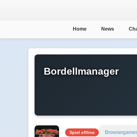
Home
News
Cha
Bordellmanager
Browsergame
Spiel offline