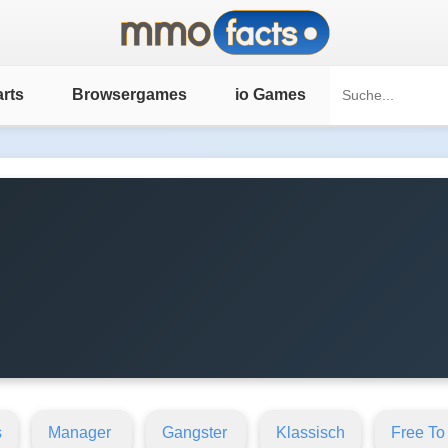
rts
Browsergames
io Games
s
Manager
Gangster
Klassisch
Free To