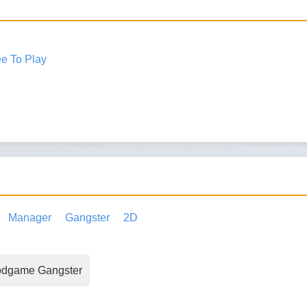
ee To Play
Manager
Gangster
2D
odgame Gangster