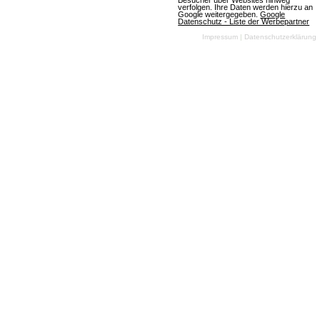
Besucher über Websites hinweg
verfolgen. Ihre Daten werden hierzu an
Google weitergegeben.
Google
Datenschutz - Liste der Werbepartner
Impressum
|
Datenschutzerklärung
Henna Virkkunen, EU-Vizepräsidentin,
besucht gamescom
Henna Virkkunen, Vizepräsidentin der EU-
Kommission für Technische Souveränität, nimmt
erstmals an der gamescom teil. Sie spricht über die
EU-Games-Strategie und erkundet die neuesten
Trends der Branche.
Artikel lesen