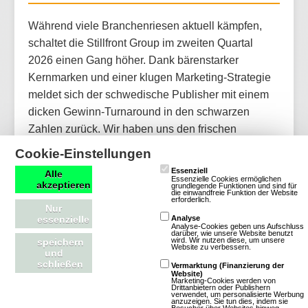
Während viele Branchenriesen aktuell kämpfen,
schaltet die Stillfront Group im zweiten Quartal
2026 einen Gang höher. Dank bärenstarker
Kernmarken und einer klugen Marketing-Strategie
meldet sich der schwedische Publisher mit einem
dicken Gewinn-Turnaround in den schwarzen
Zahlen zurück. Wir haben uns den frischen
Finanzbericht genauer angeschaut.
Cookie-Einstellungen
Essenziell
Alle
Essenzielle Cookies ermöglichen
Artikel lesen
akzeptieren
grundlegende Funktionen und sind für
die einwandfreie Funktion der Website
erforderlich.
Nur
essenzielle
Analyse
Analyse-Cookies geben uns Aufschluss
darüber, wie unsere Website benutzt
wird. Wir nutzen diese, um unsere
speichern
Website zu verbessern.
und
schließen
Vermarktung (Finanzierung der
Website)
Marketing-Cookies werden von
Drittanbietern oder Publishern
verwendet, um personalisierte Werbung
anzuzeigen. Sie tun dies, indem sie