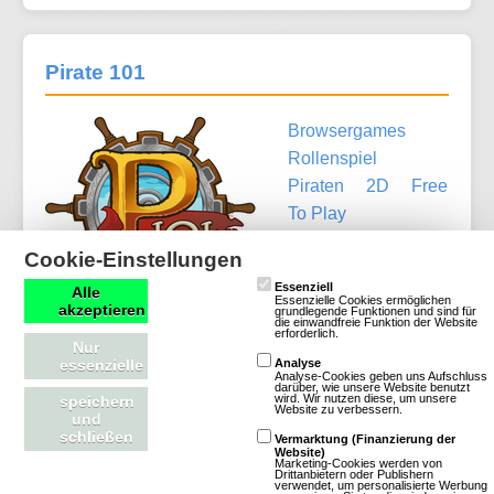
Pirate 101
Browsergames
Rollenspiel
Piraten
2D
Free
To Play
Cookie-Einstellungen
Essenziell
Alle
Essenzielle Cookies ermöglichen
akzeptieren
grundlegende Funktionen und sind für
die einwandfreie Funktion der Website
erforderlich.
Mehr über Pirate 101
Nur
essenzielle
Analyse
Analyse-Cookies geben uns Aufschluss
darüber, wie unsere Website benutzt
wird. Wir nutzen diese, um unsere
speichern
Website zu verbessern.
und
schließen
Vermarktung (Finanzierung der
Piratengame
Website)
Marketing-Cookies werden von
Drittanbietern oder Publishern
verwendet, um personalisierte Werbung