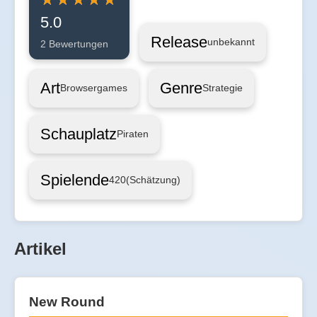
5.0
Release
unbekannt
2 Bewertungen
Art
Genre
Browsergames
Strategie
Schauplatz
Piraten
Spielende
420
(Schätzung)
Artikel
New Round