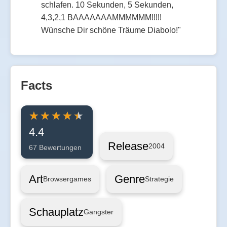
schlafen. 10 Sekunden, 5 Sekunden,
4,3,2,1 BAAAAAAAMMMMMM!!!!!
Wünsche Dir schöne Träume Diabolo!"
Facts
4.4
Release
2004
67 Bewertungen
Art
Genre
Browsergames
Strategie
Schauplatz
Gangster