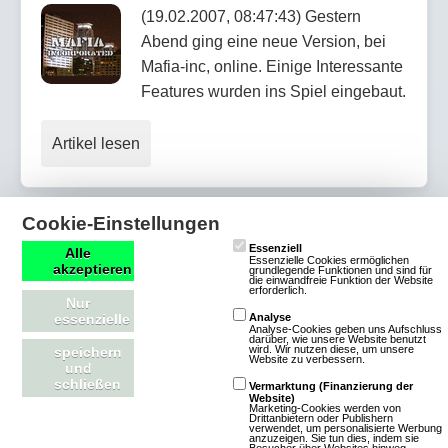
(19.02.2007, 08:47:43) Gestern
Abend ging eine neue Version, bei
Mafia-inc, online. Einige Interessante
Features wurden ins Spiel eingebaut.
Artikel lesen
Cookie-Einstellungen
1000 weitere Plätze in "Chicago"
Essenziell
Alle
Essenzielle Cookies ermöglichen
akzeptieren
grundlegende Funktionen und sind für
die einwandfreie Funktion der Website
erforderlich.
(14.02.2007, 21:40:27) Wegen der
Nur
essenzielle
Analyse
großen Nachfrage, wurden weitere
Analyse-Cookies geben uns Aufschluss
darüber, wie unsere Website benutzt
1000 Plätze für die Stadt Chicago
wird. Wir nutzen diese, um unsere
speichern
Website zu verbessern.
und
freigegeben. Somit haben nun 1000
schließen
Vermarktung (Finanzierung der
weitere Mafioso Platz und einer kannst du sein.
Website)
Marketing-Cookies werden von
Drittanbietern oder Publishern
verwendet, um personalisierte Werbung
anzuzeigen. Sie tun dies, indem sie