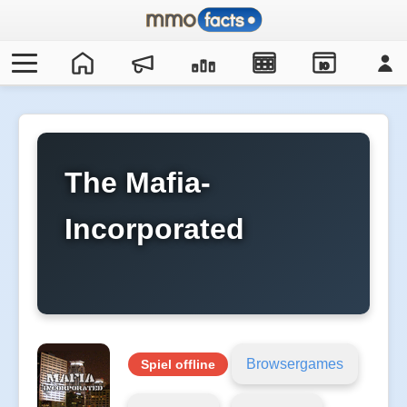
IO
The Mafia-
Incorporated
Browsergames
Spiel offline