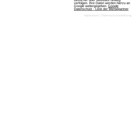
Artikel lesen
Besucher über Websites hinweg
verfolgen. Ihre Daten werden hierzu an
Google weitergegeben.
Google
Datenschutz - Liste der Werbepartner
Impressum
|
Datenschutzerklärung
Auf nach Chicago!
(21.01.2007, 12:03:58) Es startet eine
neue Stadt bei Mafia-inc: Über 5000
User finden in "Chicago" ein neues
Zuhause.
Artikel lesen
500 neue Plätze
(06.01.2007, 16:25:37) In der