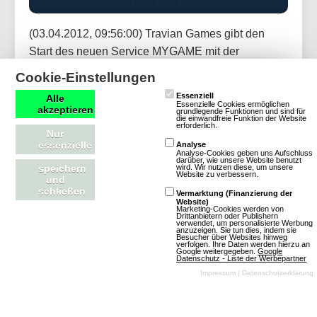
(03.04.2012, 09:56:00) Travian Games gibt den
Start des neuen Service MYGAME mit der
Eröffnung einer neuen Welt für das Browsergame
Cookie-Einstellungen
Travian 4 bekannt.
Essenziell
Alle
Essenzielle Cookies ermöglichen
akzeptieren
grundlegende Funktionen und sind für
die einwandfreie Funktion der Website
Artikel lesen
erforderlich.
Nur
essenzielle
Analyse
Analyse-Cookies geben uns Aufschluss
darüber, wie unsere Website benutzt
wird. Wir nutzen diese, um unsere
speichern
Website zu verbessern.
und
schließen
Neuigkeiten bei Travian Games
Vermarktung (Finanzierung der
Website)
Marketing-Cookies werden von
Drittanbietern oder Publishern
verwendet, um personalisierte Werbung
anzuzeigen. Sie tun dies, indem sie
(08.02.2012,
Besucher über Websites hinweg
verfolgen. Ihre Daten werden hierzu an
17:15:38) Travian
Google weitergegeben.
Google
Datenschutz - Liste der Werbepartner
Games gibt
Impressum
|
Datenschutzerklärung
Neuigkeiten zu den
Spielen des