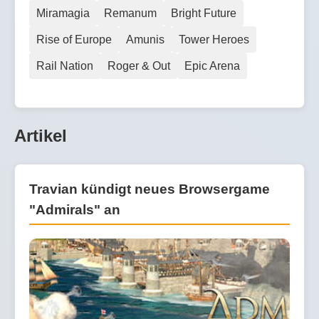
Miramagia
Remanum
Bright Future
Rise of Europe
Amunis
Tower Heroes
Rail Nation
Roger & Out
Epic Arena
Artikel
Travian kündigt neues Browsergame
"Admirals" an