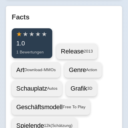
Facts
1.0
Release
2013
1 Bewertungen
Art
Genre
Download-MMOs
Action
Schauplatz
Grafik
Autos
3D
Geschäftsmodell
Free To Play
Spielende
12k
(Schätzung)