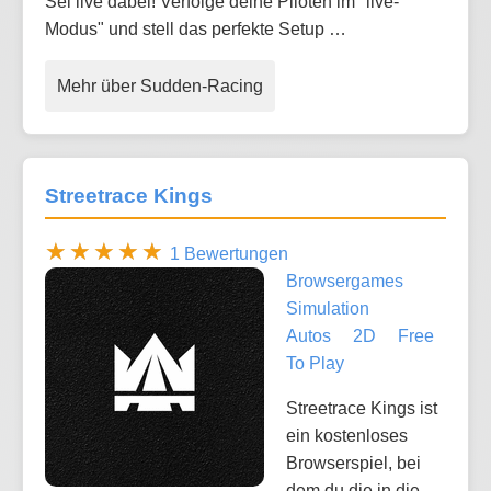
Sei live dabei! Verfolge deine Piloten im "live-
Modus" und stell das perfekte Setup …
Mehr über Sudden-Racing
Streetrace Kings
1 Bewertungen
Browsergames
Simulation
Autos
2D
Free
To Play
Streetrace Kings ist
ein kostenloses
Browserspiel, bei
dem du die in die