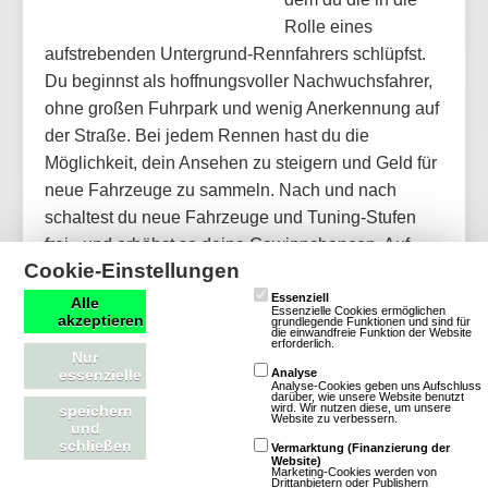
Rolle eines
aufstrebenden Untergrund-Rennfahrers schlüpfst.
Du beginnst als hoffnungsvoller Nachwuchsfahrer,
ohne großen Fuhrpark und wenig Anerkennung auf
der Straße. Bei jedem Rennen hast du die
Möglichkeit, dein Ansehen zu steigern und Geld für
neue Fahrzeuge zu sammeln. Nach und nach
schaltest du neue Fahrzeuge und Tuning-Stufen
frei - und erhöhst so deine Gewinnchancen. Auf
Cookie-Einstellungen
deinem Weg zur Spitze kannst du deine e…
Essenziell
Alle
Essenzielle Cookies ermöglichen
akzeptieren
grundlegende Funktionen und sind für
Mehr über Streetrace Kings
die einwandfreie Funktion der Website
erforderlich.
Nur
essenzielle
Analyse
Analyse-Cookies geben uns Aufschluss
darüber, wie unsere Website benutzt
wird. Wir nutzen diese, um unsere
speichern
Website zu verbessern.
und
Download-MMOs
schließen
Vermarktung (Finanzierung der
Website)
Marketing-Cookies werden von
Drittanbietern oder Publishern